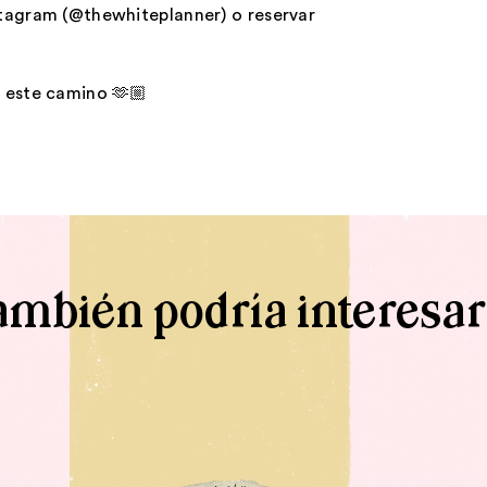
stagram (@thewhiteplanner) o reservar
 este camino 🫶🏼
ambién podría interesar