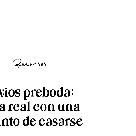
Recursos
rvios preboda:
a real con una
unto de casarse