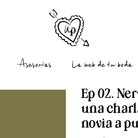
La web de tu boda
Asesorías
Ep 02. Ne
una charl
novia a p