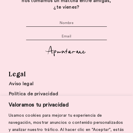
nos tomamos un matcha entre amigas,
¿te vienes?
Apuntarme
Legal
Aviso legal
Política de privacidad
Cookies
Valoramos tu privacidad
Usamos cookies para mejorar tu experiencia de
navegación, mostrar anuncios o contenido personalizados
© 2026 The White Planner
y analizar nuestro tráfico. Al hacer clic en "Aceptar", estás