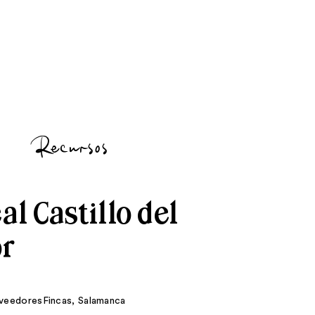
Recursos
l Castillo del
r
veedores
Fincas
,
Salamanca