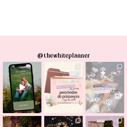
@thewhiteplanner